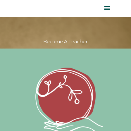
Aller
MENU
au
PRINC
contenu
Become A Teacher