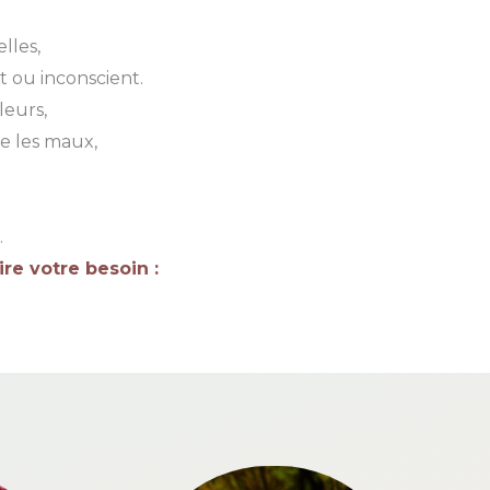
lles,
t ou inconscient.
leurs,
e les maux,
.
re votre besoin :