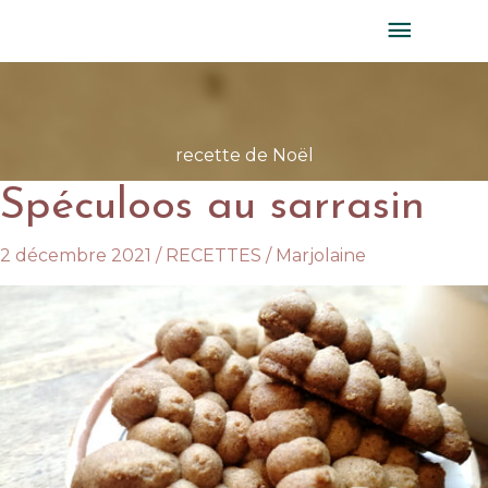
Aller
MENU
au
PRINC
contenu
recette de Noël
Spéculoos au sarrasin
2 décembre 2021
/
RECETTES
/
Marjolaine