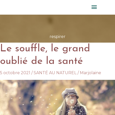
Aller
MENU
au
PRINC
contenu
respirer
Le souffle, le grand
oublié de la santé
5 octobre 2021
/
SANTÉ AU NATUREL
/
Marjolaine