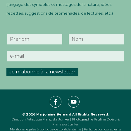
(langage des symboles et messages de la nature, idées
recettes, suggestions de promenades, de lectures, etc.)
N
o
P
N
m
r
o
E
*
é
m
-
n
m
o
m
a
Je m'abonne à la newsletter
i
l
*
© 2026
Marjolaine Bernard
All Rights Reserved.
Direction Artistique
Franziska Junker
| Photographie
Pauline Quéru
&
Franziska Junker
Mentions légales & politique de confidentialité
|
Participation consciente