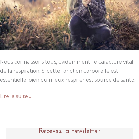
Nous connaissons tous, évidemment, le caractère vital
de la respiration. Si cette fonction corporelle est
essentielle, bien ou mieux respirer est source de santé.
Le
Lire la suite »
souffle,
le
grand
Recevez la newsletter
oublié