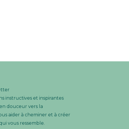
etter
s instructives et inspirantes
n douceur vers la
ous aider à cheminer et à créer
 qui vous ressemble.