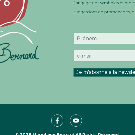
(langage des symboles et messa
suggestions de promenades, de 
N
o
P
m
r
E
*
é
-
n
m
o
m
a
Je m'abonne à la newsle
i
l
*
© 2026
Marjolaine Bernard
All Rights Reserved.