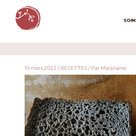
Aller
au
SOIN
contenu
10 mars 2022
/
RECETTES
/ Par
Marjolaine