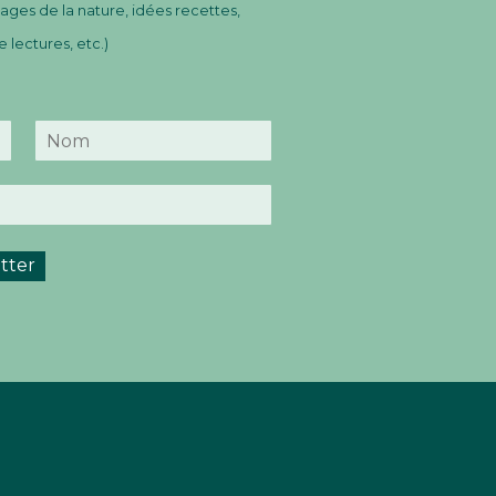
ges de la nature, idées recettes,
lectures, etc.)
N
o
m
tter