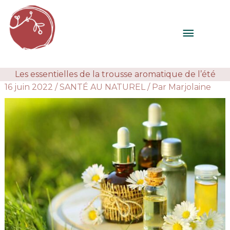
Aller
au
MENU
contenu
PRINC
Les essentielles de la trousse aromatique de l’été
16 juin 2022
/
SANTÉ AU NATUREL
/ Par
Marjolaine