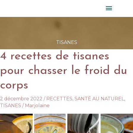
Aller
MENU
au
PRINC
contenu
TISANES
4 recettes de tisanes
pour chasser le froid du
corps
2 décembre 2022
/
RECETTES
,
SANTÉ AU NATUREL
,
TISANES
/
Marjolaine