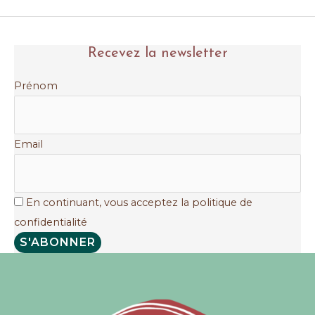
de
tisanes
Recevez la newsletter
pour
chasser
Prénom
le
froid
du
Email
corps
En continuant, vous acceptez la politique de
confidentialité