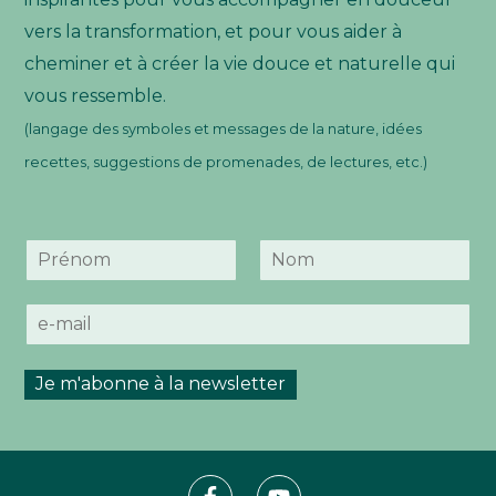
vers la transformation, et pour vous aider à
cheminer et à créer la vie douce et naturelle qui
vous ressemble.
(langage des symboles et messages de la nature, idées
recettes, suggestions de promenades, de lectures, etc.)
N
o
P
N
m
r
o
E
*
é
m
-
n
m
o
m
a
Je m'abonne à la newsletter
i
l
*