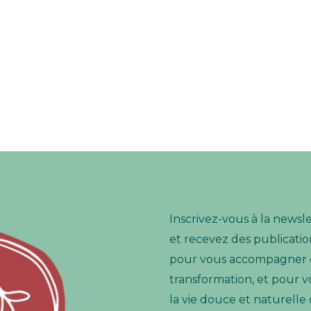
Inscrivez-vous à la newsl
et recevez des publication
pour vous accompagner e
transformation, et pour v
la vie douce et naturelle