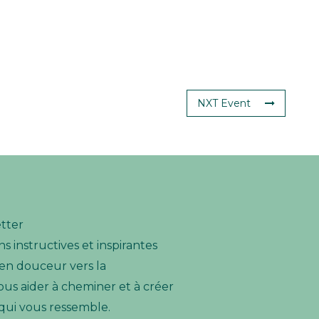
NXT Event
etter
s instructives et inspirantes
n douceur vers la
ous aider à cheminer et à créer
 qui vous ressemble.