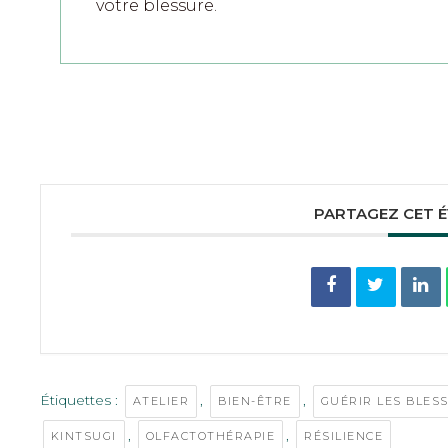
votre blessure.
PARTAGEZ CET 
Étiquettes :
,
,
ATELIER
BIEN-ÊTRE
GUÉRIR LES BLES
,
,
KINTSUGI
OLFACTOTHÉRAPIE
RÉSILIENCE