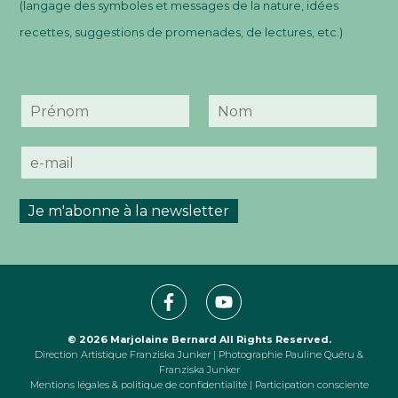
(langage des symboles et messages de la nature, idées
recettes, suggestions de promenades, de lectures, etc.)
N
o
P
N
m
r
o
E
*
é
m
-
n
m
o
m
a
Je m'abonne à la newsletter
i
l
*
© 2026
Marjolaine Bernard
All Rights Reserved.
Direction Artistique
Franziska Junker
| Photographie
Pauline Quéru
&
Franziska Junker
Mentions légales & politique de confidentialité
|
Participation consciente