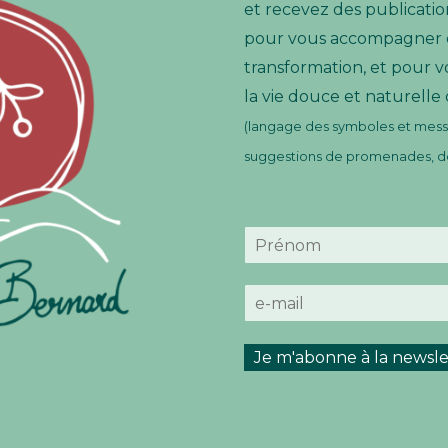
et recevez des publication
pour vous accompagner e
transformation, et pour v
la vie douce et naturelle
(langage des symboles et messa
suggestions de promenades, de 
N
o
P
m
r
E
*
é
-
n
m
o
m
a
Je m'abonne à la newsle
i
l
*