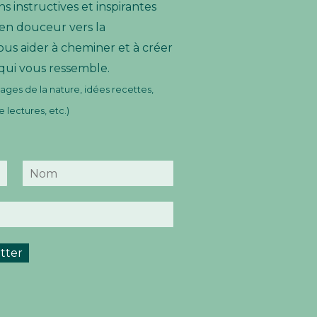
s instructives et inspirantes
n douceur vers la
ous aider à cheminer et à créer
 qui vous ressemble.
ges de la nature, idées recettes,
lectures, etc.)
N
o
m
tter