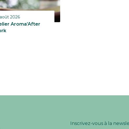
août 2026
elier Aroma’After
rk
Inscrivez-vous à la newsl