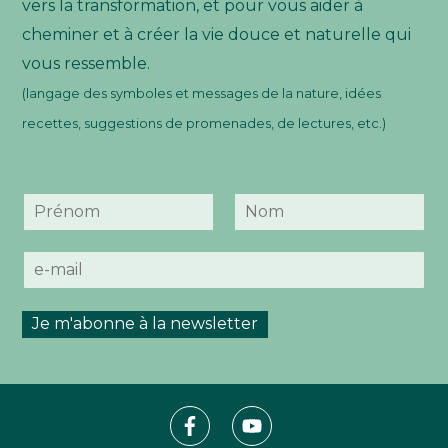
vers la transformation, et pour vous aider à
cheminer et à créer la vie douce et naturelle qui
vous ressemble.
(langage des symboles et messages de la nature, idées
recettes, suggestions de promenades, de lectures, etc.)
N
o
P
N
m
r
o
E
*
é
m
-
n
m
o
m
a
Je m'abonne à la newsletter
i
l
*