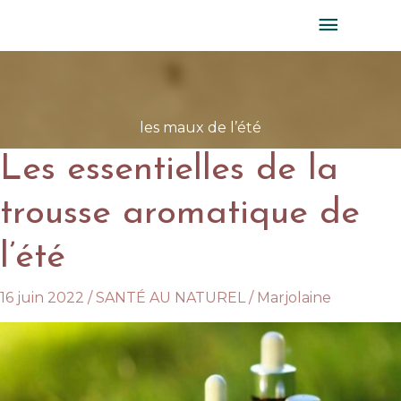
Aller
MENU
au
PRINC
contenu
les maux de l’été
Les essentielles de la
trousse aromatique de
l’été
16 juin 2022
/
SANTÉ AU NATUREL
/
Marjolaine