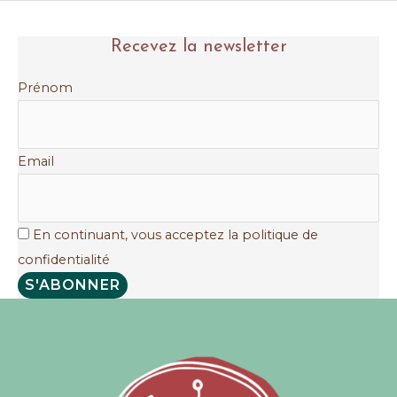
la
Recevez la newsletter
trousse
aromatique
Prénom
de
l’été
Email
En continuant, vous acceptez la politique de
confidentialité