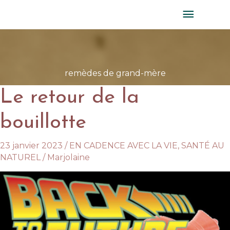
Aller
MENU
au
PRINC
contenu
remèdes de grand-mère
Le retour de la
bouillotte
23 janvier 2023
/
EN CADENCE AVEC LA VIE
,
SANTÉ AU
NATUREL
/
Marjolaine