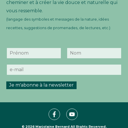
cheminer et à créer la vie douce et naturelle qui
vous ressemble.
(langage des symboles et messages de la nature, idées
recettes, suggestions de promenades, de lectures, etc.)
N
o
P
N
m
r
o
E
*
é
m
-
n
m
o
m
a
Je m'abonne à la newsletter
i
l
*
© 2026
Marjolaine Bernard
All Rights Reserved.