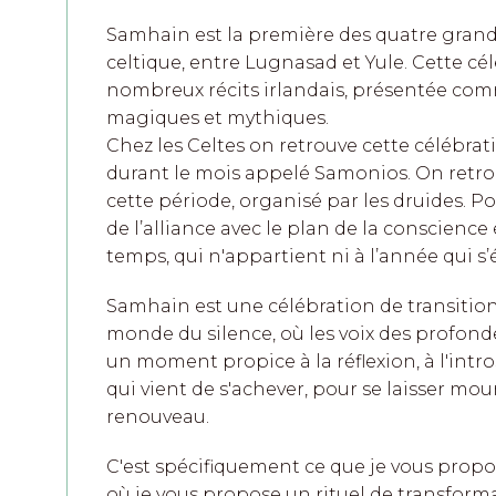
Samhain est la première des quatre grande
celtique, entre Lugnasad et Yule. Cette cé
nombreux récits irlandais, présentée co
magiques et mythiques.
Chez les Celtes on retrouve cette célébrati
durant le mois appelé Samonios. On retrou
cette période, organisé par les druides. P
de l’alliance avec le plan de la conscience
temps, qui n'appartient ni à l’année qui s’
Samhain est une célébration de transition,
monde du silence, où les voix des profonde
un moment propice à la réflexion, à l'intro
qui vient de s'achever, pour se laisser mour
renouveau.
C'est spécifiquement ce que je vous propose
où je vous propose un rituel de transform