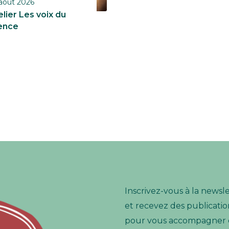
août 2026
elier Les voix du
lence
Inscrivez-vous à la newsl
et recevez des publication
pour vous accompagner e