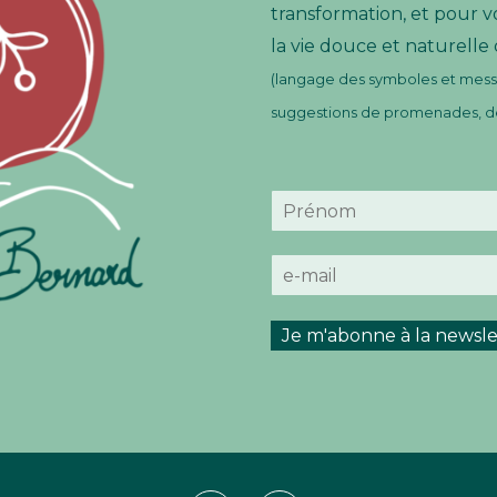
transformation, et pour v
la vie douce et naturelle
(langage des symboles et messa
suggestions de promenades, de 
N
o
P
m
r
E
*
é
-
n
m
o
m
a
Je m'abonne à la newsle
i
l
*