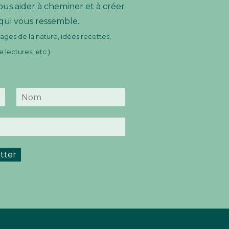
ous aider à cheminer et à créer
 qui vous ressemble.
ges de la nature, idées recettes,
lectures, etc.)
N
o
m
tter