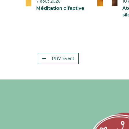
7 août 2026
10 
Méditation olfactive
At
si
PRV Event