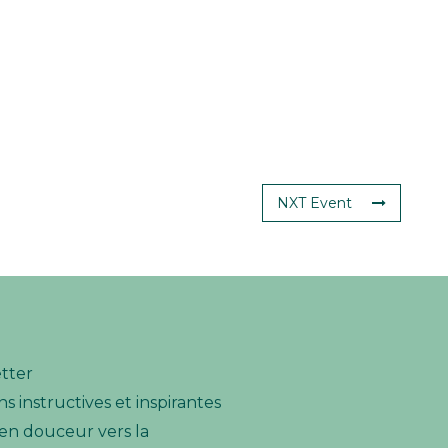
NXT Event
etter
s instructives et inspirantes
n douceur vers la