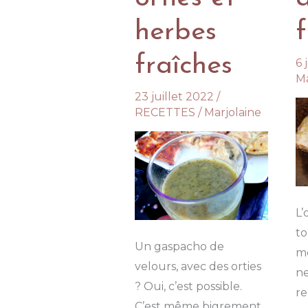
herbes
fraîches
6 
Ma
23 juillet 2022
/
RECETTES
/
Marjolaine
L’
to
Un gaspacho de
m
velours, avec des orties
ne
? Oui, c’est possible.
re
C’est même bigrement