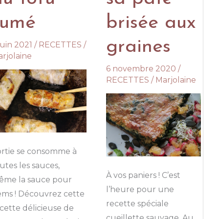
fumé
brisée aux
graines
juin 2021
/
RECETTES
/
rjolaine
6 novembre 2020
/
RECETTES
/
Marjolaine
ortie se consomme à
utes les sauces,
À vos paniers ! C’est
ême la sauce pour
l’heure pour une
ms ! Découvrez cette
recette spéciale
cette délicieuse de
cueillette sauvage. Au