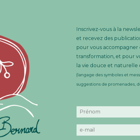
Inscrivez-vous à la newsl
et recevez des publication
pour vous accompagner e
transformation, et pour v
la vie douce et naturelle
(langage des symboles et messa
suggestions de promenades, de 
N
o
P
m
r
E
*
é
-
n
m
o