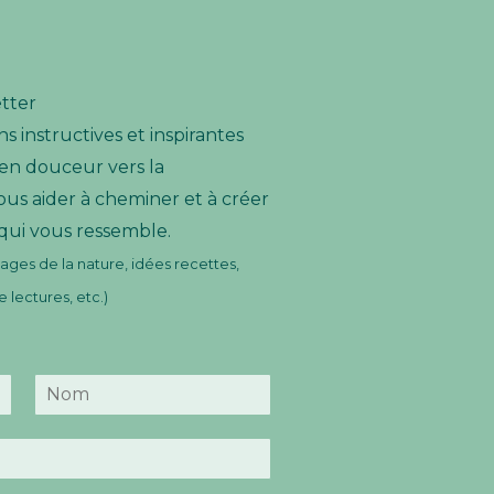
etter
s instructives et inspirantes
n douceur vers la
ous aider à cheminer et à créer
 qui vous ressemble.
ges de la nature, idées recettes,
lectures, etc.)
N
o
m