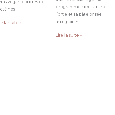
ems vegan bourrés de
programme, une tarte à
otéines.
l’ortie et sa pâte brisée
aux graines.
ems
re la suite »
ux
Tarte
Lire la suite »
ties
à
l’ortie
u
et
fu
sa
umé
pâte
brisée
aux
graines