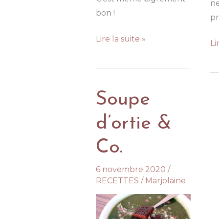
n
bon !
pr
Gaspacho
Lire la suite »
N
Li
vert
a
aux
or
orties
et
Soupe
et
a
herbes
to
d’ortie &
fraîches
f
Co.
6 novembre 2020
/
RECETTES
/
Marjolaine