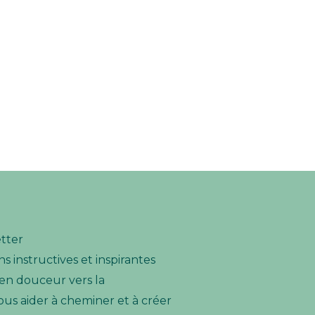
etter
s instructives et inspirantes
n douceur vers la
ous aider à cheminer et à créer