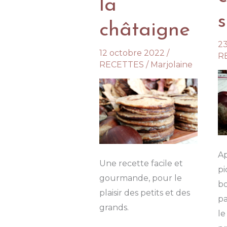
la
s
châtaigne
2
12 octobre 2022
/
R
RECETTES
/
Marjolaine
Ap
Une recette facile et
pi
gourmande, pour le
b
plaisir des petits et des
pa
grands.
l