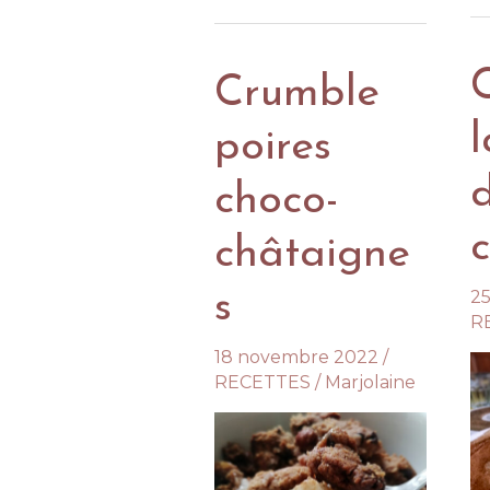
fl
fleurs
Crumble
l
poires
choco-
châtaigne
s
25
R
18 novembre 2022
/
RECETTES
/
Marjolaine