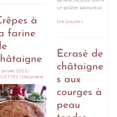
de fête, ou pour s’offrir
eurs
un goûter savoureux.
Crêpes à
Palets
Lire la suite »
fondants
a farine
à
de
la
Écrasé de
violette
châtaigne
châtaigne
 janvier 2023
/
ECETTES
/
Marjolaine
s aux
courges à
peau