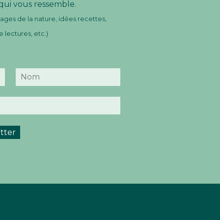
 qui vous ressemble.
ges de la nature, idées recettes,
lectures, etc.)
N
o
m
tter