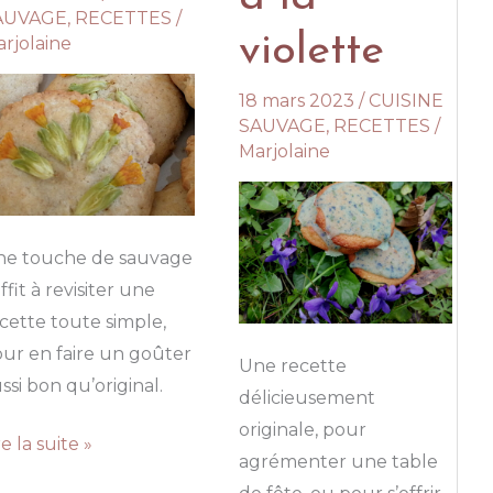
AUVAGE
,
RECETTES
/
violette
rjolaine
18 mars 2023
/
CUISINE
SAUVAGE
,
RECETTES
/
Marjolaine
ne touche de sauvage
ffit à revisiter une
cette toute simple,
ur en faire un goûter
Une recette
ssi bon qu’original.
délicieusement
originale, pour
scuits
re la suite »
agrémenter une table
ux