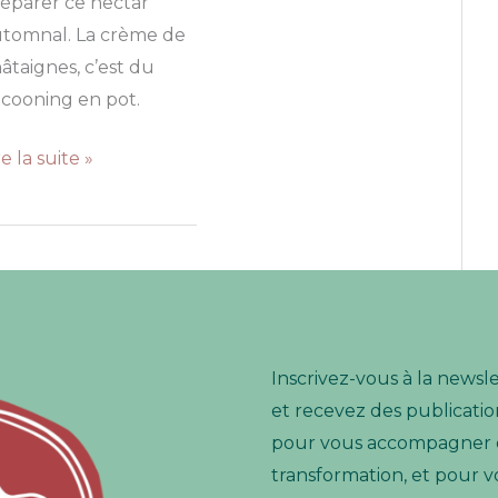
éparer ce nectar
tomnal. La crème de
âtaignes, c’est du
cooning en pot.
rème
re la suite »
e
âtaignes
Inscrivez-vous à la newsl
et recevez des publication
pour vous accompagner e
transformation, et pour v