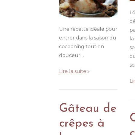
Lé
d
Une recette idéale pour
pa
entrer dans la saison du
la
cocooning tout en
se
douceur…
ou
so
Crumble
Lire la suite »
poires
Cr
Li
choco-
à
châtaignes
la
Gâteau de
fa
d
crêpes à
ch