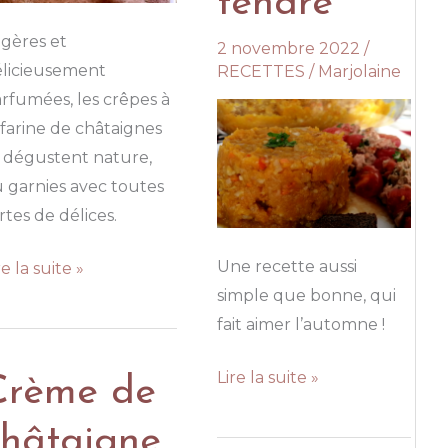
tendre
gères et
2 novembre 2022
/
élicieusement
RECETTES
/
Marjolaine
rfumées, les crêpes à
 farine de châtaignes
 dégustent nature,
 garnies avec toutes
rtes de délices.
Une recette aussi
êpes
re la suite »
simple que bonne, qui
fait aimer l’automne !
rine
Écrasé
Lire la suite »
Crème de
e
de
âtaigne
châtaigne
châtaignes