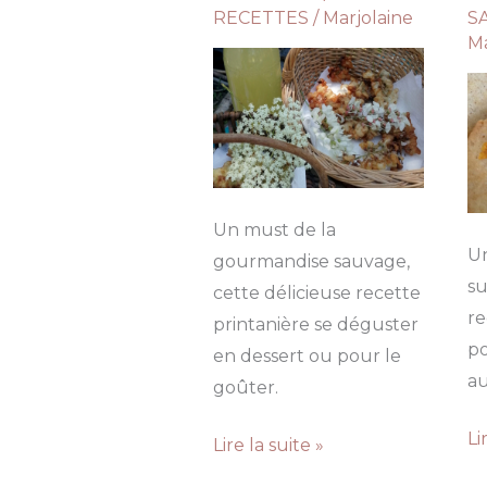
RECETTES
/
Marjolaine
S
Ma
Un must de la
U
gourmandise sauvage,
su
cette délicieuse recette
re
printanière se déguster
po
en dessert ou pour le
au
goûter.
Bi
Li
Tempura
Lire la suite »
a
de