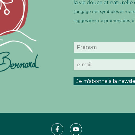
la vie douce et naturelle
(langage des symboles et messa
suggestions de promenades, de 
N
o
P
m
r
E
*
é
-
n
m
o
m
a
Je m'abonne à la newsle
i
l
*