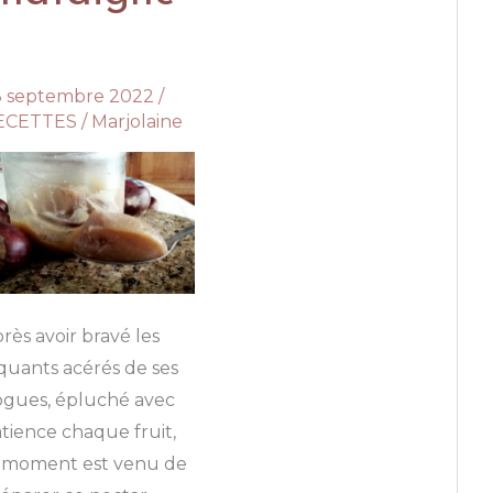
aux
courges
à
3 septembre 2022
/
peau
ECETTES
/
Marjolaine
tendre
rès avoir bravé les
quants acérés de ses
ogues, épluché avec
tience chaque fruit,
e moment est venu de