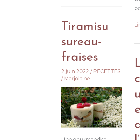
fleurs
bo
Tiramisu
G
Li
ve
sureau-
a
or
fraises
et
he
2 juin 2022
/
RECETTES
/
Marjolaine
fr
Une gourmandise