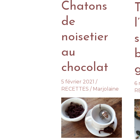
Chatons
noisettes
a
et
to
de
l
à
f
la
noisetier
farine
de
au
châtaignes
chocolat
5 février 2021
/
6
RECETTES
/
Marjolaine
R