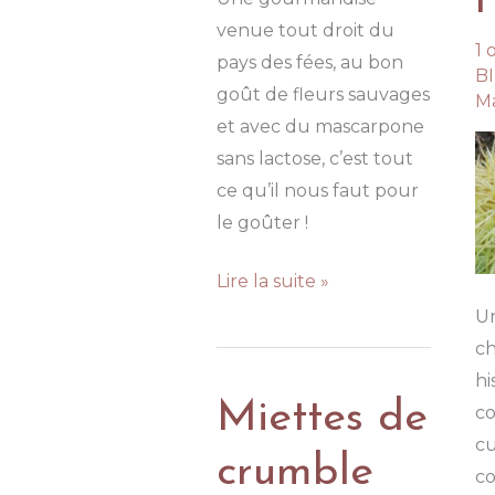
venue tout droit du
1 
pays des fées, au bon
B
goût de fleurs sauvages
Ma
et avec du mascarpone
sans lactose, c’est tout
ce qu’il nous faut pour
le goûter !
Tiramisu
Lire la suite »
sureau-
Un
fraises
ch
hi
Miettes de
co
cu
crumble
co