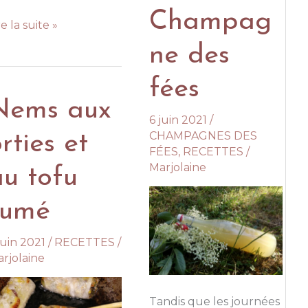
Champag
la
re la suite »
châtaigne
âtaigne,
ne des
n
fées
mblème
Nems aux
e
6 juin 2021
/
automne
CHAMPAGNES DES
rties et
FÉES
,
RECETTES
/
Marjolaine
au tofu
fumé
juin 2021
/
RECETTES
/
rjolaine
Tandis que les journées