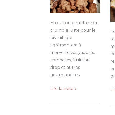
Eh oui, on peut faire du
crumble juste pour le
L’
biscuit, qui
to
agrémentera à
m
merveille vos yaourts,
ne
compotes, fruits au
re
sirop et autres
n
gourmandises.
pr
Miettes
Lire la suite »
N
Li
de
a
crumble
or
aux
et