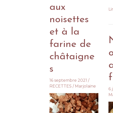
aux
La
Li
ch
noisettes
u
et à la
e
d
farine de
l’
o
châtaigne
s
16 septembre 2021
/
RECETTES
/
Marjolaine
6 
Ma