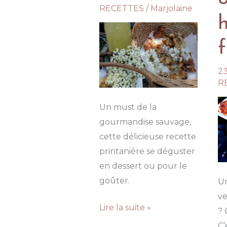
RECETTES
/
Marjolaine
23
R
Un must de la
gourmandise sauvage,
cette délicieuse recette
printanière se déguster
en dessert ou pour le
goûter.
U
ve
Tempura
Lire la suite »
? 
de
C