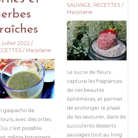
SAUVAGE
,
RECETTES
/
herbes
Marjolaine
fraîches
 juillet 2022
/
ECETTES
/
Marjolaine
Le sucre de fleurs
capture les fragrances
de ces beautés
éphémères, et permet
de prolonger le plaisir
n gaspacho de
de les savourer, dans de
lours, avec des orties
succulents desserts
Oui, c’est possible.
sauvages tout au long
’est même bigrement