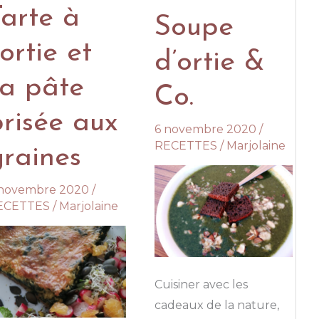
Tarte à
u
Soupe
fu
’ortie et
umé
d’ortie &
sa pâte
Co.
brisée aux
6 novembre 2020
/
RECETTES
/
Marjolaine
graines
 novembre 2020
/
ECETTES
/
Marjolaine
Cuisiner avec les
cadeaux de la nature,