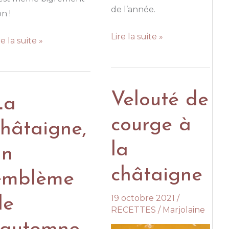
de l’année.
n !
Sucre
Lire la suite »
aspacho
re la suite »
de
rt
fleurs
ux
ties
Velouté de
La
rbes
courge à
châtaigne,
aîches
la
un
châtaigne
emblème
19 octobre 2021
/
de
RECETTES
/
Marjolaine