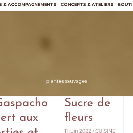
S & ACCOMPAGNEMENTS
CONCERTS & ATELIERS
BOUTI
plantes sauvages
Gaspacho
Sucre de
vert aux
fleurs
rties et
11 juin 2022
/
CUISINE