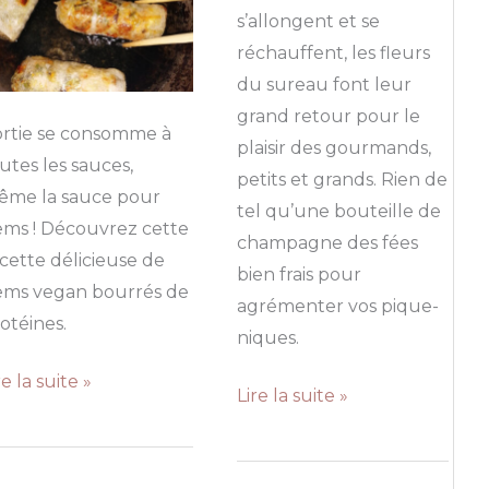
s’allongent et se
réchauffent, les fleurs
du sureau font leur
grand retour pour le
ortie se consomme à
plaisir des gourmands,
utes les sauces,
petits et grands. Rien de
ême la sauce pour
tel qu’une bouteille de
ms ! Découvrez cette
champagne des fées
cette délicieuse de
bien frais pour
ems vegan bourrés de
agrémenter vos pique-
otéines.
niques.
ems
re la suite »
Champagne
Lire la suite »
ux
des
ties
fées