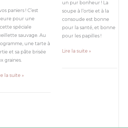
un pur bonheur ! La
vos paniers ! C’est
soupe à l’ortie et à la
heure pour une
consoude est bonne
cette spéciale
pour la santé, et bonne
eillette sauvage. Au
pour les papilles !
ogramme, une tarte à
Soupe
Lire la suite »
ortie et sa pâte brisée
d’ortie
x graines.
&
rte
re la suite »
Co.
ortie
te
isée