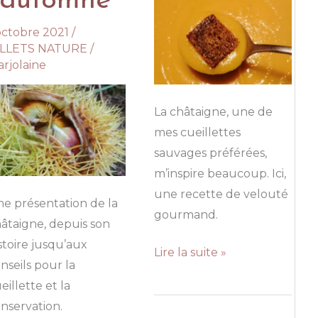
l’automne
octobre 2021
/
ILLETS NATURE
/
rjolaine
La châtaigne, une de
mes cueillettes
sauvages préférées,
m’inspire beaucoup. Ici,
une recette de velouté
e présentation de la
gourmand.
âtaigne, depuis son
stoire jusqu’aux
Velouté
Lire la suite »
nseils pour la
de
eillette et la
courge
nservation.
à