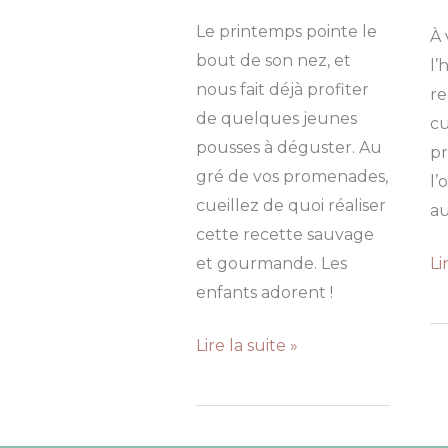
Le printemps pointe le
À 
bout de son nez, et
l’
nous fait déjà profiter
re
de quelques jeunes
cu
pousses à déguster. Au
pr
gré de vos promenades,
l’
cueillez de quoi réaliser
au
cette recette sauvage
Ta
et gourmande. Les
Li
à
enfants adorent !
l’
Chatons
Lire la suite »
et
de
sa
noisetier
pâ
au
br